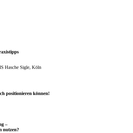
axistipps
MS Hasche Sigle, Köln
eich positionieren können!
ng –
on nutzen?