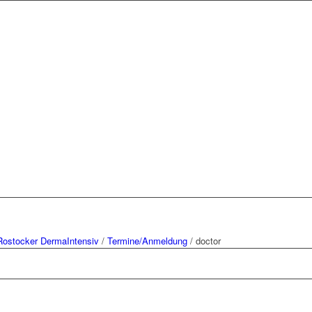
Rostocker DermaIntensiv
/
Termine/Anmeldung
/
doctor