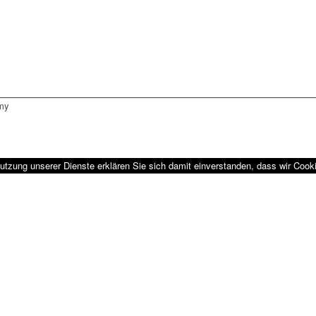
emy
utzung unserer Dienste erklären Sie sich damit einverstanden, dass wir Coo