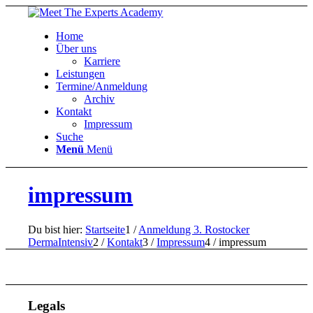
Home
Über uns
Karriere
Leistungen
Termine/Anmeldung
Archiv
Kontakt
Impressum
Suche
Menü
Menü
impressum
Du bist hier:
Startseite
1
/
Anmeldung 3. Rostocker
DermaIntensiv
2
/
Kontakt
3
/
Impressum
4
/
impressum
Legals