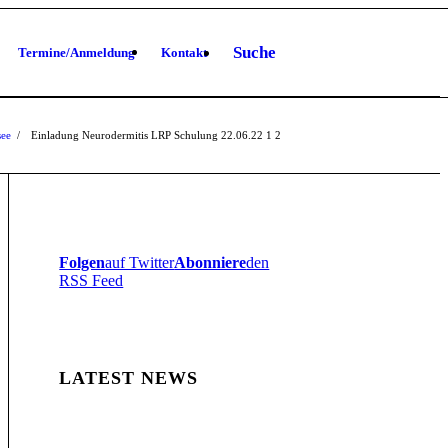
Suche
Termine/Anmeldung
Kontakt
see
/
Einladung Neurodermitis LRP Schulung 22.06.22
1
2
Folgen
auf Twitter
Abonniere
den
RSS Feed
LATEST NEWS