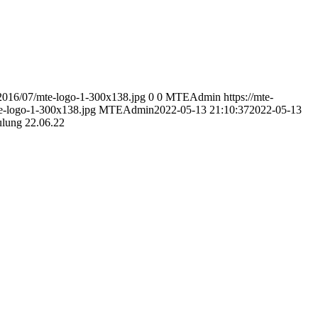
/2016/07/mte-logo-1-300x138.jpg
0
0
MTEAdmin
https://mte-
e-logo-1-300x138.jpg
MTEAdmin
2022-05-13 21:10:37
2022-05-13
lung 22.06.22